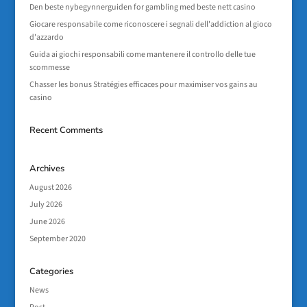
Den beste nybegynnerguiden for gambling med beste nett casino
Giocare responsabile come riconoscere i segnali dell'addiction al gioco
d'azzardo
Guida ai giochi responsabili come mantenere il controllo delle tue
scommesse
Chasser les bonus Stratégies efficaces pour maximiser vos gains au
casino
Recent Comments
Archives
August 2026
July 2026
June 2026
September 2020
Categories
News