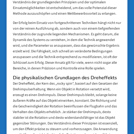
Verständnis der grundlegenden Prinzipien und der optimalen
Einsatzmöglichkeiten ist entscheidend, um das volle Potenzial dieser
Methode auszuschöpfen und einen Wettbewerbsvorteil zu erlangen.
Der Erfolg beim Einsatz von fortgeschrittenen Techniken hängt nicht nur
von der reinen Ausführung ab, sondern auch von einem tiefgreifenden
Verständnis der zugrunde liegenden Mechanismen. Es geht darum, die
Dynamik des Systems zu verstehen, in dem die Technik angewendet
wird, und die Parameter so anzupassen, dass das gewünschte Ergebnis
erzielt wird. Die Fähigkeit, sich schnell an veränderte Bedingungen
anzupassen und die Technik entsprechend zu modifizieren, ist oft der
Schlüssel zum Erfolg. Dieser Ansatz gilt für viele, wenn nicht sogar alle
Bereiche, in denen Präzision und Kontrolle eine Rolle spielen.
Die physikalischen Grundlagen des Dreheffekts
Der Dreheffekt, der Kern des „rocky spin“, basiert auf den Gesetzen der
Drehimpulserhaltung. Wenn ein Objekt in Rotation versetzt wird,
erzeugt es einen Drehimpuls. Dieser Drehimpuls bleibt, solange keine
äußeren Kräfte auf das Objekt einwirken, konstant. Die Richtung und
die Geschwindigkeit der Rotation beeinflussen die Flugbahn und das
Verhalten des Objekts erheblich. Je stärker der Drehimpuls, desto
stabiler ist die Rotation und desto widerstandsfähiger ist das Objekt
gegenüber Störungen. Das Verständnis dieser Prinzipien ist essenziell,
um den Effekt präzise zu steuern und vorherzusagen. Die Anwendung