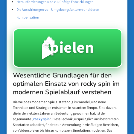
Herausforderungen und zukünftige Entwicklungen
Die Auswirkungen von Umgebungsfaktoren und deren
Kompensation
🔥
Spielen
▶️
Wesentliche Grundlagen für den
optimalen Einsatz von rocky spin im
modernen Spielablauf verstehen
Die Welt des modernen Spiels ist ständig im Wandel, und neue
Techniken und Strategien entstehen in rasantem Tempo. Eine davon,
die in den letzten Jahren an Bedeutung gewonnen hat, ist der
sogenannte „
rocky spin
“. Diese Technik, ursprünglich aus bestimmten
Sportarten adaptiert, findet nun Anwendung in vielfältigen Bereichen,
von Videospielen bis hin zu komplexen Simulationsmodellen. Das