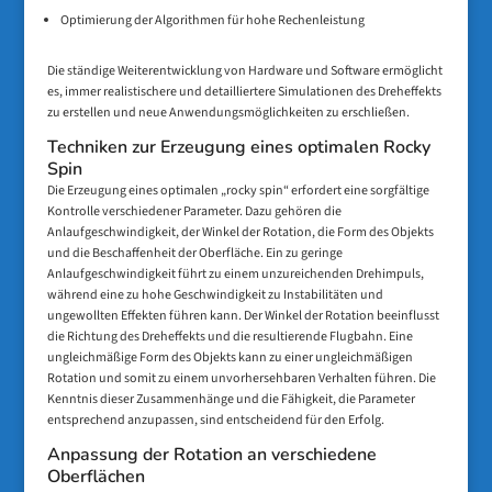
Optimierung der Algorithmen für hohe Rechenleistung
Die ständige Weiterentwicklung von Hardware und Software ermöglicht
es, immer realistischere und detailliertere Simulationen des Dreheffekts
zu erstellen und neue Anwendungsmöglichkeiten zu erschließen.
Techniken zur Erzeugung eines optimalen Rocky
Spin
Die Erzeugung eines optimalen „rocky spin“ erfordert eine sorgfältige
Kontrolle verschiedener Parameter. Dazu gehören die
Anlaufgeschwindigkeit, der Winkel der Rotation, die Form des Objekts
und die Beschaffenheit der Oberfläche. Ein zu geringe
Anlaufgeschwindigkeit führt zu einem unzureichenden Drehimpuls,
während eine zu hohe Geschwindigkeit zu Instabilitäten und
ungewollten Effekten führen kann. Der Winkel der Rotation beeinflusst
die Richtung des Dreheffekts und die resultierende Flugbahn. Eine
ungleichmäßige Form des Objekts kann zu einer ungleichmäßigen
Rotation und somit zu einem unvorhersehbaren Verhalten führen. Die
Kenntnis dieser Zusammenhänge und die Fähigkeit, die Parameter
entsprechend anzupassen, sind entscheidend für den Erfolg.
Anpassung der Rotation an verschiedene
Oberflächen