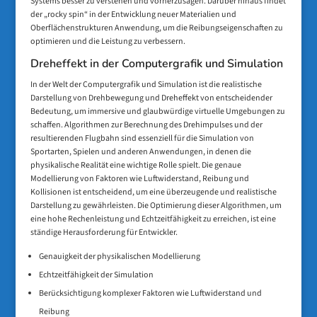
Systems besser zu verstehen und vorherzusagen. Darüber hinaus findet
der „rocky spin“ in der Entwicklung neuer Materialien und
Oberflächenstrukturen Anwendung, um die Reibungseigenschaften zu
optimieren und die Leistung zu verbessern.
Dreheffekt in der Computergrafik und Simulation
In der Welt der Computergrafik und Simulation ist die realistische
Darstellung von Drehbewegung und Dreheffekt von entscheidender
Bedeutung, um immersive und glaubwürdige virtuelle Umgebungen zu
schaffen. Algorithmen zur Berechnung des Drehimpulses und der
resultierenden Flugbahn sind essenziell für die Simulation von
Sportarten, Spielen und anderen Anwendungen, in denen die
physikalische Realität eine wichtige Rolle spielt. Die genaue
Modellierung von Faktoren wie Luftwiderstand, Reibung und
Kollisionen ist entscheidend, um eine überzeugende und realistische
Darstellung zu gewährleisten. Die Optimierung dieser Algorithmen, um
eine hohe Rechenleistung und Echtzeitfähigkeit zu erreichen, ist eine
ständige Herausforderung für Entwickler.
Genauigkeit der physikalischen Modellierung
Echtzeitfähigkeit der Simulation
Berücksichtigung komplexer Faktoren wie Luftwiderstand und
Reibung