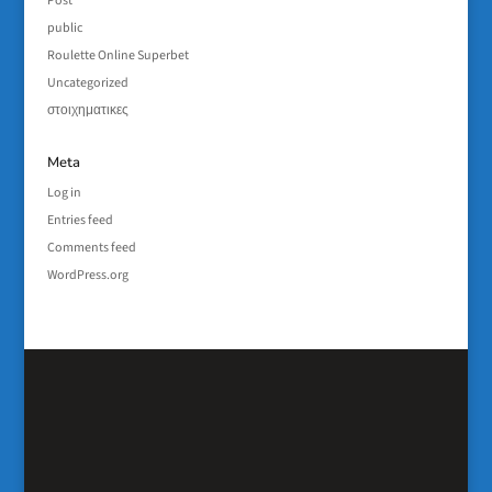
Post
public
Roulette Online Superbet
Uncategorized
στοιχηματικες
Meta
Log in
Entries feed
Comments feed
WordPress.org