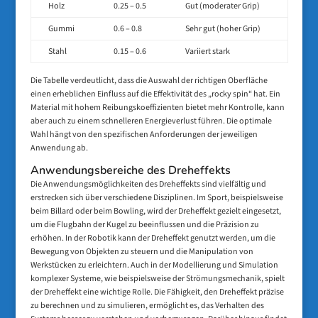
Holz
0.25 – 0.5
Gut (moderater Grip)
Gummi
0.6 – 0.8
Sehr gut (hoher Grip)
Stahl
0.15 – 0.6
Variiert stark
Die Tabelle verdeutlicht, dass die Auswahl der richtigen Oberfläche
einen erheblichen Einfluss auf die Effektivität des „rocky spin“ hat. Ein
Material mit hohem Reibungskoeffizienten bietet mehr Kontrolle, kann
aber auch zu einem schnelleren Energieverlust führen. Die optimale
Wahl hängt von den spezifischen Anforderungen der jeweiligen
Anwendung ab.
Anwendungsbereiche des Dreheffekts
Die Anwendungsmöglichkeiten des Dreheffekts sind vielfältig und
erstrecken sich über verschiedene Disziplinen. Im Sport, beispielsweise
beim Billard oder beim Bowling, wird der Dreheffekt gezielt eingesetzt,
um die Flugbahn der Kugel zu beeinflussen und die Präzision zu
erhöhen. In der Robotik kann der Dreheffekt genutzt werden, um die
Bewegung von Objekten zu steuern und die Manipulation von
Werkstücken zu erleichtern. Auch in der Modellierung und Simulation
komplexer Systeme, wie beispielsweise der Strömungsmechanik, spielt
der Dreheffekt eine wichtige Rolle. Die Fähigkeit, den Dreheffekt präzise
zu berechnen und zu simulieren, ermöglicht es, das Verhalten des