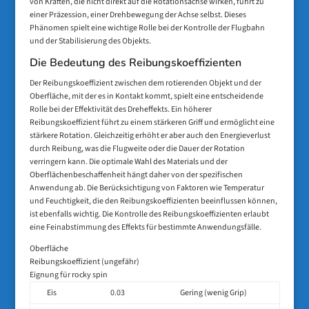
von Kräften, die nicht direkt auf die Rotationsachse wirken, führt zu
einer Präzession, einer Drehbewegung der Achse selbst. Dieses
Phänomen spielt eine wichtige Rolle bei der Kontrolle der Flugbahn
und der Stabilisierung des Objekts.
Die Bedeutung des Reibungskoeffizienten
Der Reibungskoeffizient zwischen dem rotierenden Objekt und der
Oberfläche, mit der es in Kontakt kommt, spielt eine entscheidende
Rolle bei der Effektivität des Dreheffekts. Ein höherer
Reibungskoeffizient führt zu einem stärkeren Griff und ermöglicht eine
stärkere Rotation. Gleichzeitig erhöht er aber auch den Energieverlust
durch Reibung, was die Flugweite oder die Dauer der Rotation
verringern kann. Die optimale Wahl des Materials und der
Oberflächenbeschaffenheit hängt daher von der spezifischen
Anwendung ab. Die Berücksichtigung von Faktoren wie Temperatur
und Feuchtigkeit, die den Reibungskoeffizienten beeinflussen können,
ist ebenfalls wichtig. Die Kontrolle des Reibungskoeffizienten erlaubt
eine Feinabstimmung des Effekts für bestimmte Anwendungsfälle.
Oberfläche
Reibungskoeffizient (ungefähr)
Eignung für rocky spin
Eis
0.03
Gering (wenig Grip)