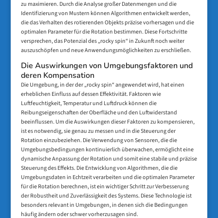
zu maximieren. Durch die Analyse großer Datenmengen und die
Identifizierung von Mustern können Algorithmen entwickelt werden,
die das Verhalten des rotierenden Objekts präzise vorhersagen und die
optimalen Parameter für die Rotation bestimmen. Diese Fortschritte
versprechen, das Potenzial des „rocky spin“ in Zukunft noch weiter
auszuschöpfen und neue Anwendungsmöglichkeiten zu erschließen.
Die Auswirkungen von Umgebungsfaktoren und
deren Kompensation
Die Umgebung, in der der „rocky spin“ angewendet wird, hat einen
erheblichen Einfluss auf dessen Effektivität. Faktoren wie
Luftfeuchtigkeit, Temperatur und Luftdruck können die
Reibungseigenschaften der Oberfläche und den Luftwiderstand
beeinflussen. Um die Auswirkungen dieser Faktoren zu kompensieren,
ist es notwendig, sie genau zu messen und in die Steuerung der
Rotation einzubeziehen. Die Verwendung von Sensoren, die die
Umgebungsbedingungen kontinuierlich überwachen, ermöglicht eine
dynamische Anpassung der Rotation und somit eine stabile und präzise
Steuerung des Effekts. Die Entwicklung von Algorithmen, die die
Umgebungsdaten in Echtzeit verarbeiten und die optimalen Parameter
für die Rotation berechnen, ist ein wichtiger Schritt zur Verbesserung
der Robustheit und Zuverlässigkeit des Systems. Diese Technologie ist
besonders relevant in Umgebungen, in denen sich die Bedingungen
häufig ändern oder schwer vorherzusagen sind.