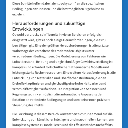
Diese Schritte helfen dabei, den „rocky spin“ an die spezifischen
Bedingungen anzupassen und die bestmöglichen Ergebnisse zu
erzielen.
Herausforderungen und zukünftige
Entwicklungen
Obwohl der „rocky spin“ bereits in vielen Bereichen erfolgreich
eingesetzt wird, gibt es noch einige Herausforderungen, die es zu
bewältigen gilt. Eine der größten Herausforderungen ist die präzise
Vorhersage des Verhaltens des rotierenden Objekts unter
verschiedenen Bedingungen. Die Modellierung von Faktoren wie
Luftwiderstand, Reibung und ungleichmäßiger Gewichtsverteilung ist
komplex und erfordert fortschrittliche mathematische Modelle und
leistungsstarke Rechenressourcen. Eine weitere Herausforderung ist die
Entwicklung von Materialien und Oberflächenstrukturen, die den
Dreheffekt optimieren und gleichzeitig eine hohe Haltbarkeit und
Verschleißfestigkeit aufweisen. Die Integration von Sensoren und
Regelungstechnik ermöglicht die automatische Anpassung der
Rotation an veränderte Bedingungen und somit eine noch präzisere
Steuerung des Effekts.
Die Forschung in diesem Bereich konzentriert sich zunehmend auf die
Entwicklung von künstlicher Intelligenz und maschinellem Lernen, um
komplexe Systeme zu modellieren und die Effektivität des Dreheffekts