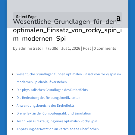
Select Page
Wesentliche_Grundlagen_für_den_
optimalen_Einsatz_von_rocky_spin_i
m_modernen_Spi
by
administrator_775d8d
|
Jul 1, 2026
|
Post
|
0 comments
Wesentliche Grundlagen für den optimalen Einsatz von rocky spin im
modernen Spielablauf verstehen
Die physikalischen Grundlagen des Dreheffekts
Die Bedeutung des Reibungskoeffizienten
Anwendungsbereiche des Dreheffekts
Dreheffekt in der Computergrafik und Simulation
Techniken zur Erzeugung eines optimalen Rocky Spin
Anpassung der Rotation an verschiedene Oberflächen