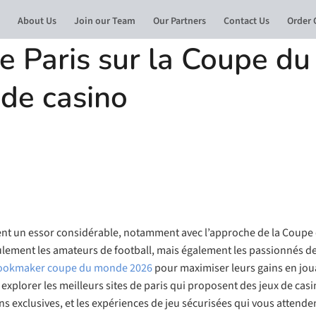
About Us
Join our Team
Our Partners
Contact Us
Order 
de Paris sur la Coupe du
 de casino
ssent un essor considérable, notamment avec l’approche de la Coupe
lement les amateurs de football, mais également les passionnés d
ookmaker coupe du monde 2026
pour maximiser leurs gains en jou
s explorer les meilleurs sites de paris qui proposent des jeux de casi
ns exclusives, et les expériences de jeu sécurisées qui vous attende