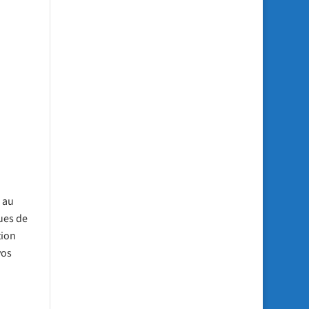
 au
ques de
tion
vos