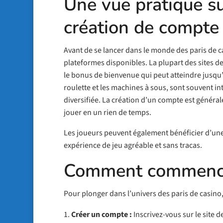
Une vue pratique sur
création de compte
Avant de se lancer dans le monde des paris de ca
plateformes disponibles. La plupart des sites 
le bonus de bienvenue qui peut atteindre jusqu’à 
roulette et les machines à sous, sont souvent int
diversifiée. La création d’un compte est généra
jouer en un rien de temps.
Les joueurs peuvent également bénéficier d’une i
expérience de jeu agréable et sans tracas.
Comment commencer
Pour plonger dans l’univers des paris de casino,
Créer un compte :
Inscrivez-vous sur le site d