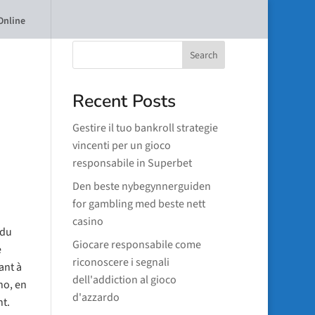
Online
Recent Posts
Gestire il tuo bankroll strategie
vincenti per un gioco
responsabile in Superbet
Den beste nybegynnerguiden
for gambling med beste nett
casino
 du
Giocare responsabile come
e
riconoscere i segnali
ant à
dell'addiction al gioco
no, en
d'azzardo
nt.