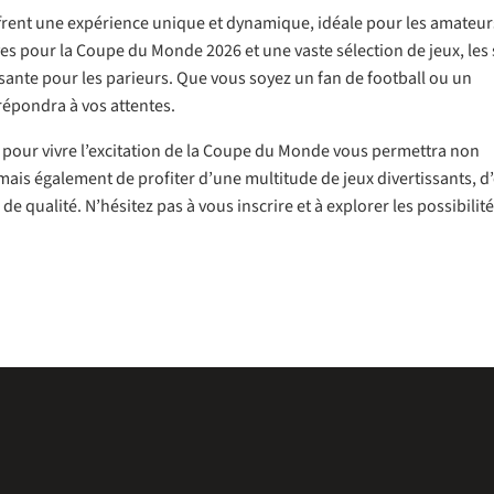
offrent une expérience unique et dynamique, idéale pour les amateur
es pour la Coupe du Monde 2026 et une vaste sélection de jeux, les 
sante pour les parieurs. Que vous soyez un fan de football ou un
 répondra à vos attentes.
no pour vivre l’excitation de la Coupe du Monde vous permettra non
ais également de profiter d’une multitude de jeux divertissants, d’
e qualité. N’hésitez pas à vous inscrire et à explorer les possibilité