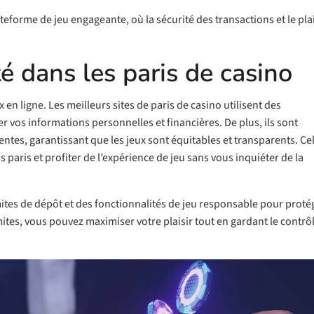
teforme de jeu engageante, où la sécurité des transactions et le plai
té dans les paris de casino
x en ligne. Les meilleurs sites de paris de casino utilisent des
 vos informations personnelles et financières. De plus, ils sont
tes, garantissant que les jeux sont équitables et transparents. Ce
 paris et profiter de l’expérience de jeu sans vous inquiéter de la
mites de dépôt et des fonctionnalités de jeu responsable pour protég
mites, vous pouvez maximiser votre plaisir tout en gardant le contrô