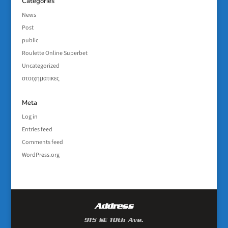
Categories
News
Post
public
Roulette Online Superbet
Uncategorized
στοιχηματικες
Meta
Log in
Entries feed
Comments feed
WordPress.org
Address
915 SE 10th Ave.