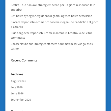
Gestire il tuo bankroll strategie vincenti per un gioco responsabile in
Superbet
Den beste nybegynnerguiden for gambling med beste nett casino
Giocare responsabile come riconoscere i segnali dell'addiction al gioco
d'azzardo
Guida ai giochi responsabili come mantenere il controllo delle tue
scommesse
Chasser les bonus Stratégies efficaces pour maximiser vos gains au
casino
Recent Comments
Archives
August 2026
July 2026
June 2026
September 2020