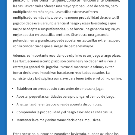
plinko online de forma inteligente. Como se mencionó anteriormente,
las casillas centrales ofrecen una mayor probabilidad de acierto, pero
multiplicadores más bajos. Las casillas extremas ofrecen
multiplicadores más altos, pero una menor probabilidad de acierto. El
jugador debe evaluar su tolerancia al riesgo y elegir la estrategia que
mejor se adapte a sus preferencias. Si se busca una ganancia segura, es
mejor apostar en las casillas centrales. Si se busca una ganancia
potencialmente grande, se puede apostar en las casillas extremas, pero
con la conciencia de que el riesgo de perder es mayor.
Además, es importante recordar que el plinko es un juego a largo plazo.
Las fluctuaciones a corto plazo son comunes y no deben influir en la
estrategia general del jugador. Es crucial mantener la calma y evitar
tomar decisiones impulsivas basadas en resultados pasados. La
consistencia y la disciplina son clave para tener éxito en el plinko online.
Establecer un presupuesto claro antes de empezar a jugar.
Apostar pequeñas cantidades para prolongar el tiempo de juego.
Analizar las diferentes opciones de apuesta disponibles.
Comprender la probabilidad y el riesgo asociados a cada casilla.
Mantener la calma y evitar tomar decisiones impulsivas.
Estos consejos, aunque no garantizan la victoria, pueden ayudar a los