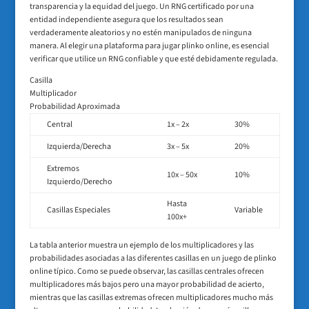
transparencia y la equidad del juego. Un RNG certificado por una
entidad independiente asegura que los resultados sean
verdaderamente aleatorios y no estén manipulados de ninguna
manera. Al elegir una plataforma para jugar plinko online, es esencial
verificar que utilice un RNG confiable y que esté debidamente regulada.
Casilla
Multiplicador
Probabilidad Aproximada
Central
1x – 2x
30%
Izquierda/Derecha
3x – 5x
20%
Extremos
10x – 50x
10%
Izquierdo/Derecho
Hasta
Casillas Especiales
Variable
100x+
La tabla anterior muestra un ejemplo de los multiplicadores y las
probabilidades asociadas a las diferentes casillas en un juego de plinko
online típico. Como se puede observar, las casillas centrales ofrecen
multiplicadores más bajos pero una mayor probabilidad de acierto,
mientras que las casillas extremas ofrecen multiplicadores mucho más