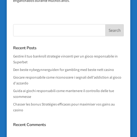
enganchados durante muchos años.
Recent Posts
Gestire il tuo bankroll strategie vincenti per un gioco responsabile in
Superbet
Den beste nybegynnerguiden for gambling med beste nett casino
Giocare responsabile come riconoscere i segnali dell'addiction al gioco
d'azzardo
Guida ai giochi responsabili come mantenere il controllo delle tue
scommesse
Chasser les bonus Stratégies efficaces pour maximiser vos gains au
casino
Recent Comments