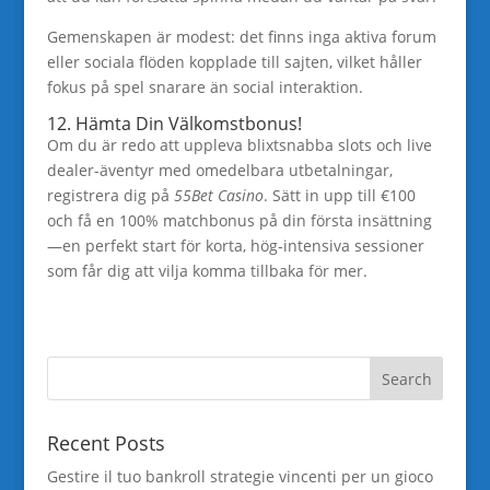
Gemenskapen är modest: det finns inga aktiva forum
eller sociala flöden kopplade till sajten, vilket håller
fokus på spel snarare än social interaktion.
12. Hämta Din Välkomstbonus!
Om du är redo att uppleva blixtsnabba slots och live
dealer-äventyr med omedelbara utbetalningar,
registrera dig på
55Bet Casino
. Sätt in upp till €100
och få en 100% matchbonus på din första insättning
—en perfekt start för korta, hög‑intensiva sessioner
som får dig att vilja komma tillbaka för mer.
Recent Posts
Gestire il tuo bankroll strategie vincenti per un gioco