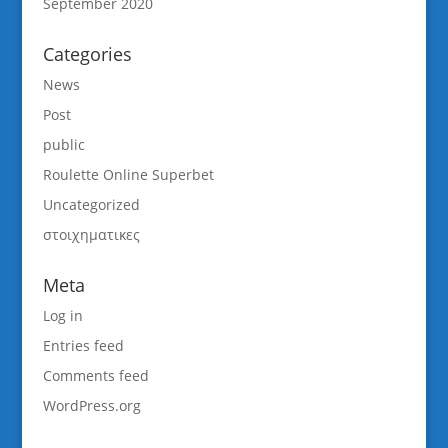
September 2020
Categories
News
Post
public
Roulette Online Superbet
Uncategorized
στοιχηματικες
Meta
Log in
Entries feed
Comments feed
WordPress.org