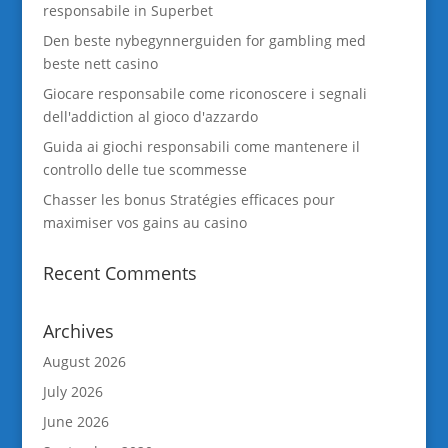
responsabile in Superbet
Den beste nybegynnerguiden for gambling med
beste nett casino
Giocare responsabile come riconoscere i segnali
dell'addiction al gioco d'azzardo
Guida ai giochi responsabili come mantenere il
controllo delle tue scommesse
Chasser les bonus Stratégies efficaces pour
maximiser vos gains au casino
Recent Comments
Archives
August 2026
July 2026
June 2026