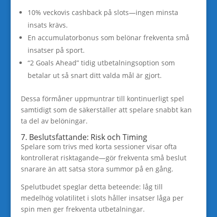
10% veckovis cashback på slots—ingen minsta
insats krävs.
En accumulatorbonus som belönar frekventa små
insatser på sport.
“2 Goals Ahead” tidig utbetalningsoption som
betalar ut så snart ditt valda mål är gjort.
Dessa förmåner uppmuntrar till kontinuerligt spel
samtidigt som de säkerställer att spelare snabbt kan
ta del av belöningar.
7. Beslutsfattande: Risk och Timing
Spelare som trivs med korta sessioner visar ofta
kontrollerat risktagande—gör frekventa små beslut
snarare än att satsa stora summor på en gång.
Spelutbudet speglar detta beteende: låg till
medelhög volatilitet i slots håller insatser låga per
spin men ger frekventa utbetalningar.