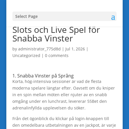
Select Page
55Bet Casino: Snabba
Slots och Live Spel för
Snabba Vinster
by
administrator_775d8d
|
Jul 1, 2026
|
Uncategorized
|
0 comments
1. Snabba Vinster på Språng
Korta, hög‑intensiva sessioner är vad de flesta
moderna spelare längtar efter. Oavsett om du kniper
in en spin mellan möten eller njuter av en snabb
omgång under en lunchrast, levererar 55Bet den
adrenalinfyllda upplevelsen du söker.
Från det ögonblick du klickar på login-knappen till
den omedelbara utbetalningen av en jackpot, är varje