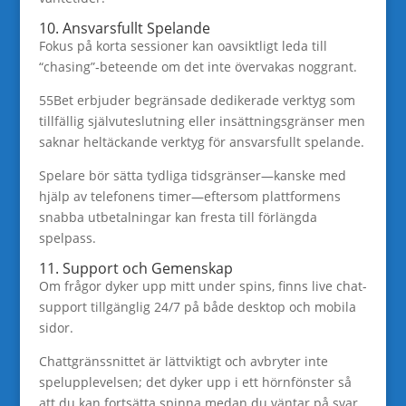
10. Ansvarsfullt Spelande
Fokus på korta sessioner kan oavsiktligt leda till
“chasing”‑beteende om det inte övervakas noggrant.
55Bet erbjuder begränsade dedikerade verktyg som
tillfällig självuteslutning eller insättningsgränser men
saknar heltäckande verktyg för ansvarsfullt spelande.
Spelare bör sätta tydliga tidsgränser—kanske med
hjälp av telefonens timer—eftersom plattformens
snabba utbetalningar kan fresta till förlängda
spelpass.
11. Support och Gemenskap
Om frågor dyker upp mitt under spins, finns live chat-
support tillgänglig 24/7 på både desktop och mobila
sidor.
Chattgränssnittet är lättviktigt och avbryter inte
spelupplevelsen; det dyker upp i ett hörnfönster så
att du kan fortsätta spinna medan du väntar på svar.