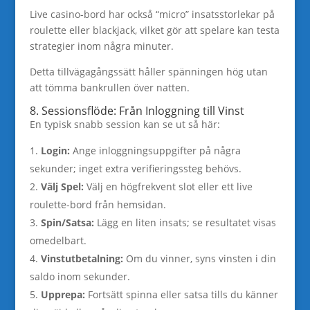
Live casino-bord har också “micro” insatsstorlekar på
roulette eller blackjack, vilket gör att spelare kan testa
strategier inom några minuter.
Detta tillvägagångssätt håller spänningen hög utan
att tömma bankrullen över natten.
8. Sessionsflöde: Från Inloggning till Vinst
En typisk snabb session kan se ut så här:
Login:
Ange inloggningsuppgifter på några
sekunder; inget extra verifieringssteg behövs.
Välj Spel:
Välj en högfrekvent slot eller ett live
roulette-bord från hemsidan.
Spin/Satsa:
Lägg en liten insats; se resultatet visas
omedelbart.
Vinstutbetalning:
Om du vinner, syns vinsten i din
saldo inom sekunder.
Upprepa:
Fortsätt spinna eller satsa tills du känner