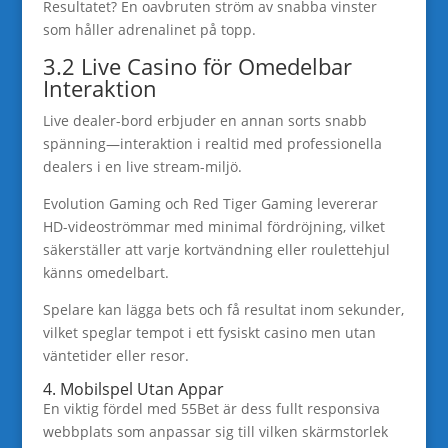
Resultatet? En oavbruten ström av snabba vinster
som håller adrenalinet på topp.
3.2 Live Casino för Omedelbar
Interaktion
Live dealer-bord erbjuder en annan sorts snabb
spänning—interaktion i realtid med professionella
dealers i en live stream-miljö.
Evolution Gaming och Red Tiger Gaming levererar
HD-videoströmmar med minimal fördröjning, vilket
säkerställer att varje kortvändning eller roulettehjul
känns omedelbart.
Spelare kan lägga bets och få resultat inom sekunder,
vilket speglar tempot i ett fysiskt casino men utan
väntetider eller resor.
4. Mobilspel Utan Appar
En viktig fördel med 55Bet är dess fullt responsiva
webbplats som anpassar sig till vilken skärmstorlek