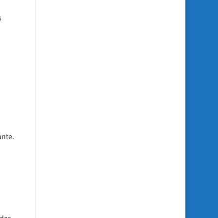
s
ante.