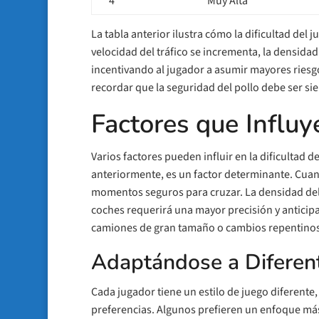
4
Muy Alta
La tabla anterior ilustra cómo la dificultad de
velocidad del tráfico se incrementa, la densida
incentivando al jugador a asumir mayores ries
recordar que la seguridad del pollo debe ser sie
Factores que Influy
Varios factores pueden influir en la dificultad d
anteriormente, es un factor determinante. Cuant
momentos seguros para cruzar. La densidad del
coches requerirá una mayor precisión y anticip
camiones de gran tamaño o cambios repentinos en
Adaptándose a Diferent
Cada jugador tiene un estilo de juego diferente
preferencias. Algunos prefieren un enfoque má