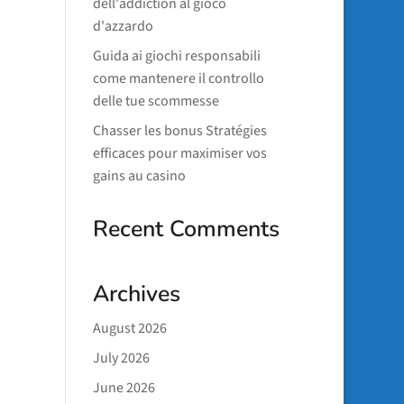
dell'addiction al gioco
d'azzardo
Guida ai giochi responsabili
come mantenere il controllo
delle tue scommesse
Chasser les bonus Stratégies
efficaces pour maximiser vos
gains au casino
Recent Comments
Archives
August 2026
July 2026
June 2026