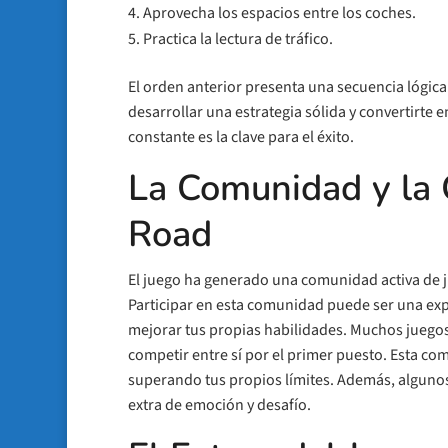
Aprovecha los espacios entre los coches.
Practica la lectura de tráfico.
El orden anterior presenta una secuencia lógic
desarrollar una estrategia sólida y convertirte 
constante es la clave para el éxito.
La Comunidad y la
Road
El juego ha generado una comunidad activa de j
Participar en esta comunidad puede ser una exp
mejorar tus propias habilidades. Muchos juegos 
competir entre sí por el primer puesto. Esta c
superando tus propios límites. Además, algunos
extra de emoción y desafío.