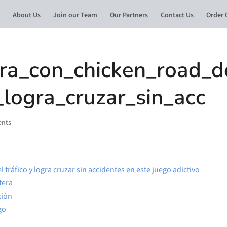
About Us
Join our Team
Our Partners
Contact Us
Order 
ura_con_chicken_road_d
y_logra_cruzar_sin_acc
nts
 tráfico y logra cruzar sin accidentes en este juego adictivo
tera
ción
go