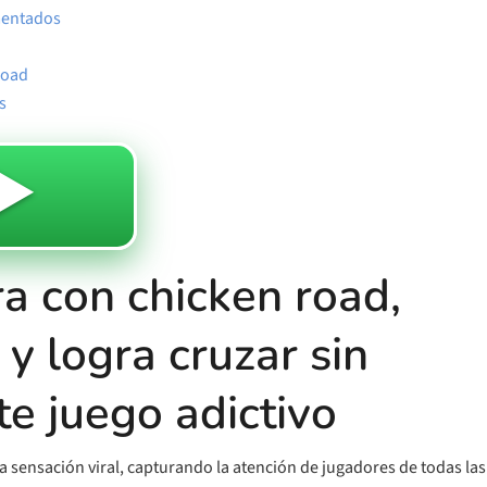
mentados
Road
s
▶️
ra con chicken road,
o y logra cruzar sin
te juego adictivo
 sensación viral, capturando la atención de jugadores de todas las