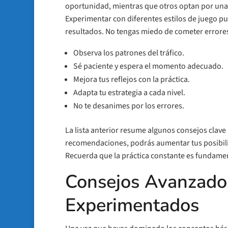
oportunidad, mientras que otros optan por una 
Experimentar con diferentes estilos de juego pu
resultados. No tengas miedo de cometer errores
Observa los patrones del tráfico.
Sé paciente y espera el momento adecuado.
Mejora tus reflejos con la práctica.
Adapta tu estrategia a cada nivel.
No te desanimes por los errores.
La lista anterior resume algunos consejos clav
recomendaciones, podrás aumentar tus posibilida
Recuerda que la práctica constante es fundament
Consejos Avanzado
Experimentados