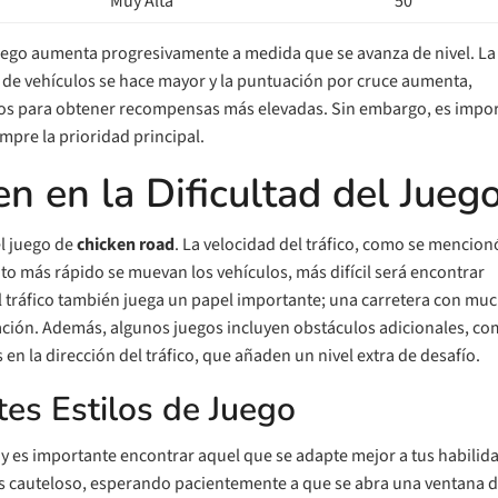
Muy Alta
50
l juego aumenta progresivamente a medida que se avanza de nivel. La
d de vehículos se hace mayor y la puntuación por cruce aumenta,
gos para obtener recompensas más elevadas. Sin embargo, es impo
mpre la prioridad principal.
en en la Dificultad del Jueg
el juego de
chicken road
. La velocidad del tráfico, como se mencion
o más rápido se muevan los vehículos, más difícil será encontrar
 tráfico también juega un papel importante; una carretera con mu
ación. Además, algunos juegos incluyen obstáculos adicionales, c
 la dirección del tráfico, que añaden un nivel extra de desafío.
es Estilos de Juego
, y es importante encontrar aquel que se adapte mejor a tus habilid
s cauteloso, esperando pacientemente a que se abra una ventana 