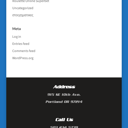
Roulette Online Superbet
Uncategorized
στοιχηματικες
Meta
Log in
Entries feed
Comments feed
WordPress.org
Address
915 SE 10th Ave.
Portland OR 97214
Call Us
503 234 5739