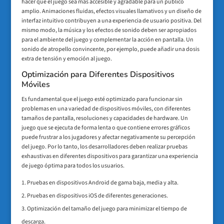
hacer que el juego sea más accesible y agradable para un público
amplio. Animaciones fluidas, efectos visuales llamativos y un diseño de
interfaz intuitivo contribuyen a una experiencia de usuario positiva. Del
mismo modo, la música y los efectos de sonido deben ser apropiados
para el ambiente del juego y complementar la acción en pantalla. Un
sonido de atropello convincente, por ejemplo, puede añadir una dosis
extra de tensión y emoción al juego.
Optimización para Diferentes Dispositivos
Móviles
Es fundamental que el juego esté optimizado para funcionar sin
problemas en una variedad de dispositivos móviles, con diferentes
tamaños de pantalla, resoluciones y capacidades de hardware. Un
juego que se ejecuta de forma lenta o que contiene errores gráficos
puede frustrar a los jugadores y afectar negativamente su percepción
del juego. Por lo tanto, los desarrolladores deben realizar pruebas
exhaustivas en diferentes dispositivos para garantizar una experiencia
de juego óptima para todos los usuarios.
Pruebas en dispositivos Android de gama baja, media y alta.
Pruebas en dispositivos iOS de diferentes generaciones.
Optimización del tamaño del juego para minimizar el tiempo de
descarga.