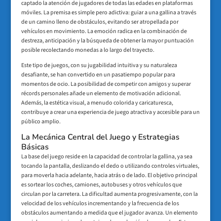
captado la atención de jugadores de todas las edades en plataformas
móviles. La premisa es simple pero adictiva: guiar a una gallina a través
de un camino lleno de obstáculos, evitando ser atropellada por
vehículos en movimiento. La emoción radica en la combinación de
destreza, anticipación y la búsqueda de obtener la mayor puntuación
posible recolectando monedas a lo largo del trayecto.
Este tipo de juegos, con su jugabilidad intuitiva y su naturaleza
desafiante, se han convertido en un pasatiempo popular para
momentos de ocio. La posibilidad de competir con amigos y superar
récords personales añade un elemento de motivación adicional.
Además, la estética visual, a menudo colorida y caricaturesca,
contribuye a crear una experiencia de juego atractiva y accesible para un
público amplio.
La Mecánica Central del Juego y Estrategias
Básicas
La base del juego reside en la capacidad de controlar la gallina, ya sea
tocando la pantalla, deslizando el dedo o utilizando controles virtuales,
para moverla hacia adelante, hacia atrás o de lado. El objetivo principal
es sortear los coches, camiones, autobuses y otros vehículos que
circulan por la carretera. La dificultad aumenta progresivamente, con la
velocidad de los vehículos incrementando y la frecuencia de los
obstáculos aumentando a medida que el jugador avanza. Un elemento