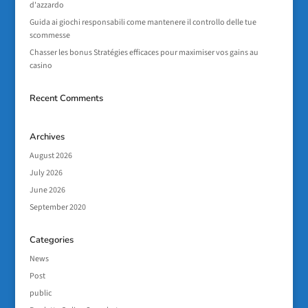
d'azzardo
Guida ai giochi responsabili come mantenere il controllo delle tue
scommesse
Chasser les bonus Stratégies efficaces pour maximiser vos gains au
casino
Recent Comments
Archives
August 2026
July 2026
June 2026
September 2020
Categories
News
Post
public