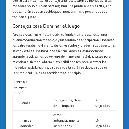
crucial para maximizar el puntaje es la recolección de monedas. Estas
monedas no solo sirven para registrar una puntuación más alta, sino
que también pueden desbloquear nuevas skins o power-ups que
faciliten el juego.
Consejos para Dominar el Juego
Para sobresalir en «chickenroad», es fundamental desarrollar una
buena coordinación mano-ojo y un sentido de anticipación. Observar
los patrones de movimiento de los vehículos y predecir sus trayectorias
se convierte en una habilidad esencial. Además, es importante
aprender a utilizar los power-ups de manera estratégica, ya sea para
ralentizar el tiempo, obtener invencibilidad temporal o atraer las
monedas hacia la gallina. La paciencia también es clave, ya que es
inevitable sufrir algunos accidentes al principio.
Power-Up
Descripción
Duración
Protege a la gallina
5
Escudo
de un impacto.
segundos
Atrae
Imán de
automáticamente
10
Monedas
las monedas
segundos