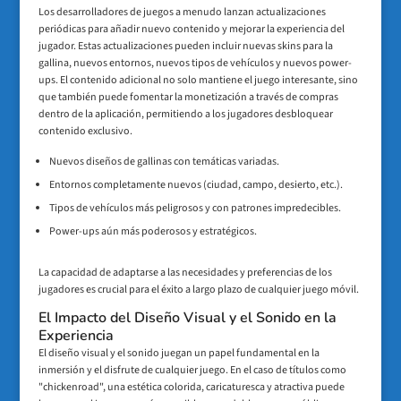
Los desarrolladores de juegos a menudo lanzan actualizaciones
periódicas para añadir nuevo contenido y mejorar la experiencia del
jugador. Estas actualizaciones pueden incluir nuevas skins para la
gallina, nuevos entornos, nuevos tipos de vehículos y nuevos power-
ups. El contenido adicional no solo mantiene el juego interesante, sino
que también puede fomentar la monetización a través de compras
dentro de la aplicación, permitiendo a los jugadores desbloquear
contenido exclusivo.
Nuevos diseños de gallinas con temáticas variadas.
Entornos completamente nuevos (ciudad, campo, desierto, etc.).
Tipos de vehículos más peligrosos y con patrones impredecibles.
Power-ups aún más poderosos y estratégicos.
La capacidad de adaptarse a las necesidades y preferencias de los
jugadores es crucial para el éxito a largo plazo de cualquier juego móvil.
El Impacto del Diseño Visual y el Sonido en la
Experiencia
El diseño visual y el sonido juegan un papel fundamental en la
inmersión y el disfrute de cualquier juego. En el caso de títulos como
"chickenroad", una estética colorida, caricaturesca y atractiva puede