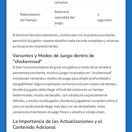
cercanas.
Reduce la
Ralentización
3
velocidad del
del Tiempo
segundos
juego.
El dominio de estos elementos, combinado con la práctica constante,
permitirá al jugador superar desafíos cada vez más complejos y alcanzar
puntuaciones impresionantes.
Variantes y Modos de Juego dentro de
"chickenroad"
Si bien la premisa básica de guiar a la gallina a través de la carretera
permanece constante, muchos juegos inspirados en "chickenroad"
introducen variantes y modos de juego para añadir profundidad y
rejugabilidad. Algunos ejemplos comunes incluyen modos de tiempo,
donde el jugador debe llegar al final del camino en un tiempo
determinado; modos de desafío, con obstáculos especialmente
difíciles; y modos multijugador, donde los jugadores compiten entre sí
para ver quién puede llegar más lejos sin ser atropellado. Estas
variaciones mantienen el juego fresco y atractivo a largo plazo.
La Importancia de las Actualizaciones y el
Contenido Adicional