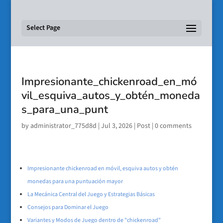
Select Page
Impresionante_chickenroad_en_mó
vil_esquiva_autos_y_obtén_moneda
s_para_una_punt
by
administrator_775d8d
|
Jul 3, 2026
|
Post
|
0 comments
Impresionante chickenroad en móvil, esquiva autos y obtén
monedas para una puntuación mayor
La Mecánica Central del Juego y Estrategias Básicas
Consejos para Dominar el Juego
Variantes y Modos de Juego dentro de "chickenroad"