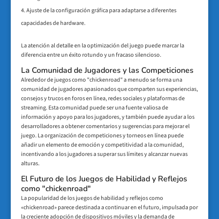
Ajuste de la configuración gráfica para adaptarse a diferentes
capacidades de hardware.
La atención al detalle en la optimización del juego puede marcar la
diferencia entre un éxito rotundo y un fracaso silencioso.
La Comunidad de Jugadores y las Competiciones
Alrededor de juegos como "chickenroad" a menudo se forma una
comunidad de jugadores apasionados que comparten sus experiencias,
consejos y trucos en foros en línea, redes sociales y plataformas de
streaming. Esta comunidad puede ser una fuente valiosa de
información y apoyo para los jugadores, y también puede ayudar a los
desarrolladores a obtener comentarios y sugerencias para mejorar el
juego. La organización de competiciones y torneos en línea puede
añadir un elemento de emoción y competitividad a la comunidad,
incentivando a los jugadores a superar sus límites y alcanzar nuevas
alturas.
El Futuro de los Juegos de Habilidad y Reflejos
como "chickenroad"
La popularidad de los juegos de habilidad y reflejos como
«chickenroad» parece destinada a continuar en el futuro, impulsada por
la creciente adopción de dispositivos móviles y la demanda de