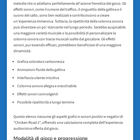
melodie che si adattano perfettamente all'azione frenetica del gioco. Gli
effetti sonori, come il rumore del traffico, il cinguettio della gallina e il
suono del salto, sono ben realizzati e contribuiscono a creare
un'esperienza immersiva. Tuttavia, la ripetitività della colonna sonora
può diventare un po' stancante nel lungo periodo. Sarebbe auspicabile
una maggiore varietà musicale o la possibilità di personalizzare la
colonna sonora con tracce musicali scelte dal giocatore. Gli effetti
sonori, pur essendo efficaci, potrebbero beneficiare di una maggiore
dinamicità.
Grafica colorata e cartoonesca
Animazioni fluide della gallina
Interfaccia utente intuitiva
Colonna sonora allegra e orecchiabile
Effetti sonori coinvolgenti
Possibile ripetitività a lungo termine
Questo elenco riassume gli aspetti grafici e sonori positivi e negativi di
"Chicken Road 2", offrendo una valutazione completa dell'esperienza
audiovisiva offerta dal gioco.
Modalità di gioco e progressione