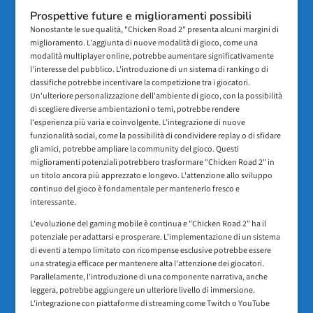
Prospettive future e miglioramenti possibili
Nonostante le sue qualità, "Chicken Road 2" presenta alcuni margini di
miglioramento. L'aggiunta di nuove modalità di gioco, come una
modalità multiplayer online, potrebbe aumentare significativamente
l'interesse del pubblico. L'introduzione di un sistema di ranking o di
classifiche potrebbe incentivare la competizione tra i giocatori.
Un'ulteriore personalizzazione dell'ambiente di gioco, con la possibilità
di scegliere diverse ambientazioni o temi, potrebbe rendere
l'esperienza più varia e coinvolgente. L’integrazione di nuove
funzionalità social, come la possibilità di condividere replay o di sfidare
gli amici, potrebbe ampliare la community del gioco. Questi
miglioramenti potenziali potrebbero trasformare "Chicken Road 2" in
un titolo ancora più apprezzato e longevo. L'attenzione allo sviluppo
continuo del gioco è fondamentale per mantenerlo fresco e
interessante.
L'evoluzione del gaming mobile è continua e "Chicken Road 2" ha il
potenziale per adattarsi e prosperare. L'implementazione di un sistema
di eventi a tempo limitato con ricompense esclusive potrebbe essere
una strategia efficace per mantenere alta l'attenzione dei giocatori.
Parallelamente, l'introduzione di una componente narrativa, anche
leggera, potrebbe aggiungere un ulteriore livello di immersione.
L'integrazione con piattaforme di streaming come Twitch o YouTube