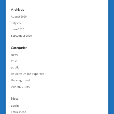
Archives
August 2026
July 2026
June 2026
September 2020
Categories
News
Post
public
Roulette Online Superbet
Uncategorized
στοιχηματικες
Meta
Log in
Entries feed