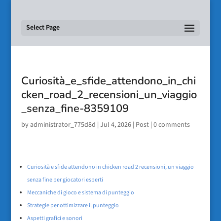
Select Page
Curiosità_e_sfide_attendono_in_chi
cken_road_2_recensioni_un_viaggio
_senza_fine-8359109
by
administrator_775d8d
|
Jul 4, 2026
|
Post
|
0 comments
Curiosità e sfide attendono in chicken road 2 recensioni, un viaggio
senza fine per giocatori esperti
Meccaniche di gioco e sistema di punteggio
Strategie per ottimizzare il punteggio
Aspetti grafici e sonori