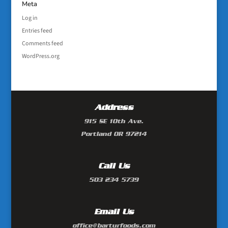
Meta
Log in
Entries feed
Comments feed
WordPress.org
Address
915 SE 10th Ave.
Portland OR 97214
Call Us
503 234 5739
Email Us
office@barturfoods.com